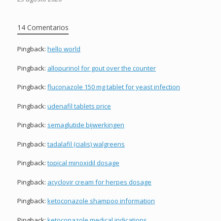
14 Comentarios
Pingback:
hello world
Pingback:
allopurinol for gout over the counter
Pingback:
fluconazole 150 mg tablet for yeast infection
Pingback:
udenafil tablets price
Pingback:
semaglutide bijwerkingen
Pingback:
tadalafil (cialis) walgreens
Pingback:
topical minoxidil dosage
Pingback:
acyclovir cream for herpes dosage
Pingback:
ketoconazole shampoo information
Pingback:
ketoconazole medical indications