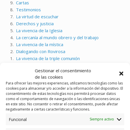
9.
Cartas
8.
Testimonios
7.
La virtud de escuchar
6.
Derechos y justicia
5.
La vivencia de la Iglesia
4.
La cercanía al mundo obrero y del trabajo
3.
La vivencia de la mística
2.
Dialogando con Rovirosa
1.
La vivencia de la triple comunión
Gestionar el consentimiento
Publicado en
Publicaciones
y etiquetado
Cuadernos Rovirosa
,
Eucaristía
.
de las cookies
Para ofrecer las mejores experiencias, utilizamos tecnologías como las
cookies para almacenar y/o acceder a la información del dispositivo. El
consentimiento de estas tecnologías nos permitirá procesar datos
como el comportamiento de navegación o las identificaciones únicas
Navegador de artículos
←
El Aula Rovirosa-Malagón apuesta por…
en este sitio. No consentir o retirar el consentimiento, puede afectar
negativamente a ciertas características y funciones.
Funcional
Siempre activo
La espiritualidad del acompañamiento
→