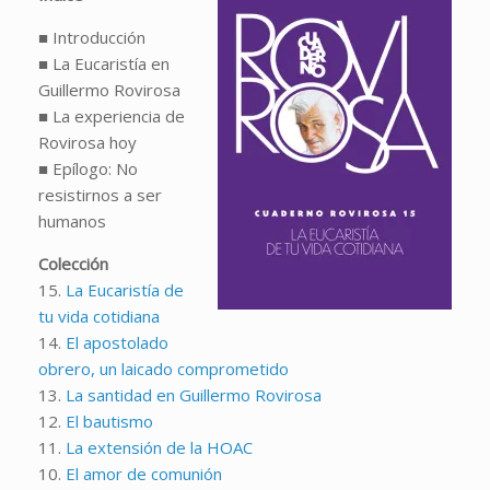
■ Introducción
■ La Eucaristía en
Guillermo Rovirosa
■ La experiencia de
Rovirosa hoy
■ Epílogo: No
resistirnos a ser
humanos
Colección
15.
La Eucaristía de
tu vida cotidiana
14.
El apostolado
obrero, un laicado comprometido
13.
La santidad en Guillermo Rovirosa
12.
El bautismo
11.
La extensión de la HOAC
10.
El amor de comunión