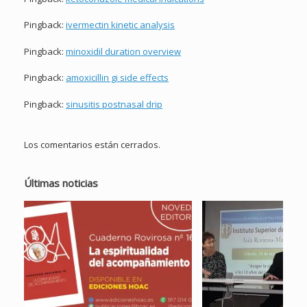
Pingback:
ivermectin kinetic analysis
Pingback:
minoxidil duration overview
Pingback:
amoxicillin gi side effects
Pingback:
sinusitis postnasal drip
Los comentarios están cerrados.
Últimas noticias