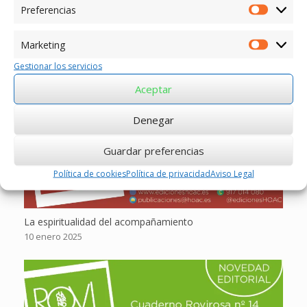
Preferencias
Preferen
Marketing
Entradas relacionadas
Marketin
Gestionar los servicios
Aceptar
Denegar
Guardar preferencias
Política de cookies
Política de privacidad
Aviso Legal
La espiritualidad del acompañamiento
10 enero 2025