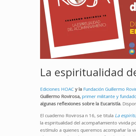
La espiritualidad
Ediciones HOAC
y la
Fundación Guillermo Rov
Guillermo Rovirosa,
primer militante y fundad
algunas reflexiones sobre la Eucaristía.
Dispon
El cuaderno Rovirosa n 16, se titula
La espiri
la espiritualidad del acompañamiento vivida po
estímulo a quienes queremos acompañar la vid