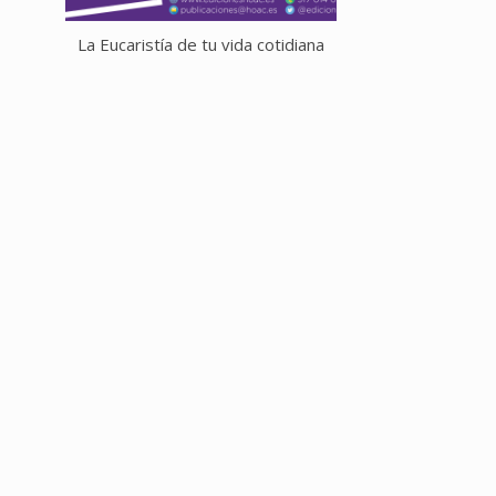
La Eucaristía de tu vida cotidiana
El Aula Rovirosa
por crear espaci
pastorales que
humanizar 