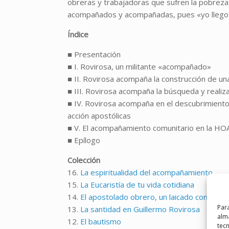
obreras y trabajadoras que sufren la pobrez
acompañados y acompañadas, pues «yo llego a
Índice
■ Presentación
■ I. Rovirosa, un militante «acompañado»
■ II. Rovirosa acompaña la construcción de un
■ III. Rovirosa acompaña la búsqueda y realiz
■ IV. Rovirosa acompaña en el descubrimiento y
acción apostólicas
■ V. El acompañamiento comunitario en la HO
■ Epílogo
Colección
16.
La espiritualidad del acompañamiento
15.
La Eucaristía de tu vida cotidiana
14.
El apostolado obrero, un laicado comprom
Para
13.
La santidad en Guillermo Rovirosa
alma
12.
El bautismo
tec