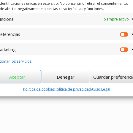
identificaciones únicas en este sitio. No consentir o retirar el consentimiento,
e afectar negativamente a ciertas características y funciones.
uncional
Siempre activo
eferencias
Pr
arketing
Ma
ionar los servicios
Aceptar
Denegar
Guardar preferenci
o
,
Cuadernos Rovirosa
.
Política de cookies
Política de privacidad
Aviso Legal