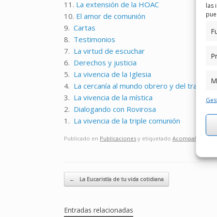
11.
La extensión de la HOAC
las 
pued
10.
El amor de comunión
9.
Cartas
F
8.
Testimonios
7.
La virtud de escuchar
Pr
6.
Derechos y justicia
5.
La vivencia de la Iglesia
M
4.
La cercanía al mundo obrero y del trabajo
3.
La vivencia de la mística
Gest
2.
Dialogando con Rovirosa
1.
La vivencia de la triple comunión
Publicado en
Publicaciones
y etiquetado
Acompañamient
Navegador de artículos
←
La Eucaristía de tu vida cotidiana
Entradas relacionadas