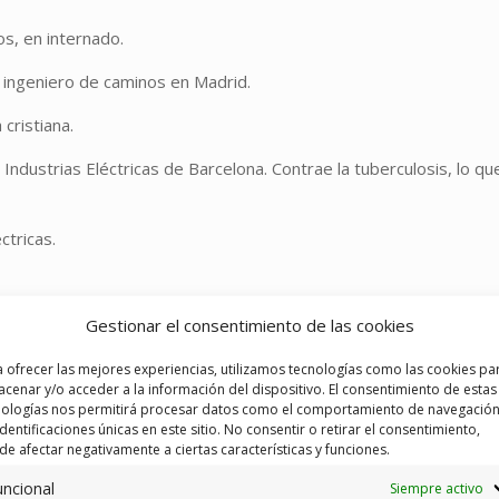
os, en internado.
 ingeniero de caminos en Madrid.
cristiana.
Industrias Eléctricas de Barcelona. Contrae la tuberculosis, lo qu
ctricas.
Gestionar el consentimiento de las cookies
ecánicos. Especialista en arreglo de vinos. Se inicia en el
 ofrecer las mejores experiencias, utilizamos tecnologías como las cookies pa
cenar y/o acceder a la información del dispositivo. El consentimiento de estas
sición Internacional de Barcelona. Se traslada a París.
nologías nos permitirá procesar datos como el comportamiento de navegación
identificaciones únicas en este sitio. No consentir o retirar el consentimiento,
rentes doctrinas y filosofías en busca de la verdad de Dios. Cada
e afectar negativamente a ciertas características y funciones.
 científica.
uncional
Siempre activo