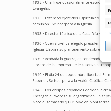
1932 • Una frase ocasionalmente escuchada al 
Evangelio.
Pr
1933 • Extensos ejercicios Espirituales en El
M
comunión”. Se incorpora a la Iglesia.
Gest
1933 • Director técnico de la Casa Rifá Anglad
1936 • Guerra civil. Es elegido presidente de
Iglesia. Elabora su planteamiento sobre el “Co
1939 • Acabada la guerra, es condenado a sei
Obrero de la Empresa. Se le autoriza a trabajar
1940 • El día 24 de septiembre: libertad. Form
Superior. Se incorpora a la Acción Católica. Ca
1946 • Los obispos españoles deciden la cre
Encargan a Rovirosa su organización. En sept
Nace el semanario “¡TÚ!”. Vive en Montserrat.