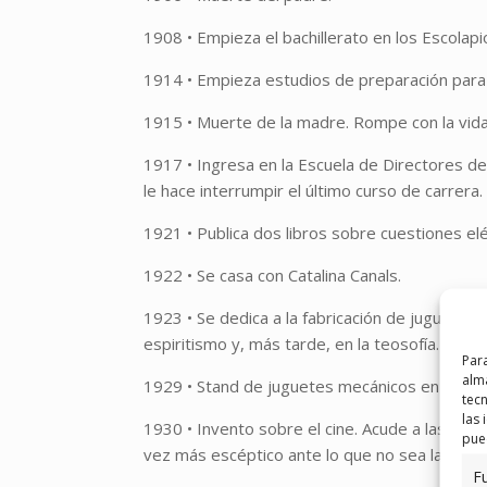
1908 • Empieza el bachillerato en los Escolapi
1914 • Empieza estudios de preparación para
1915 • Muerte de la madre. Rompe con la vida 
1917 • Ingresa en la Escuela de Directores de 
le hace interrumpir el último curso de carrera.
1921 • Publica dos libros sobre cuestiones elé
1922 • Se casa con Catalina Canals.
1923 • Se dedica a la fabricación de juguetes m
espiritismo y, más tarde, en la teosofía.
Para
alma
1929 • Stand de juguetes mecánicos en la Expo
tec
las 
1930 • Invento sobre el cine. Acude a las dife
pued
vez más escéptico ante lo que no sea la verdad
F