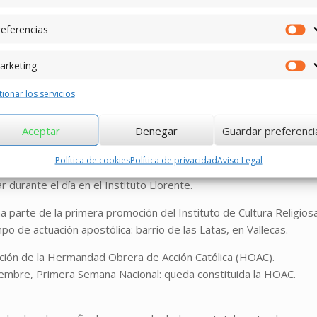
Cardenal Verdier le lleva a querer conocer a Jesucristo y su
eferencias
Pr
 Escorial. En la madrugada de Navidad hace “segunda primera
arketing
Ma
ionar los servicios
a, en Madrid.
l Comité Obrero de su Empresa. Conoce la Doctrina Social de la
Aceptar
Denegar
Guardar preferenci
munitarismo”. Organiza una capilla clandestina.
Política de cookies
Política de privacidad
Aviso Legal
s años de prisión a causa de su cargo de presidente del Comité
 durante el día en el Instituto Llorente.
a parte de la primera promoción del Instituto de Cultura Religios
mpo de actuación apostólica: barrio de las Latas, en Vallecas.
ación de la Hermandad Obrera de Acción Católica (HOAC).
iembre, Primera Semana Nacional: queda constituida la HOAC.