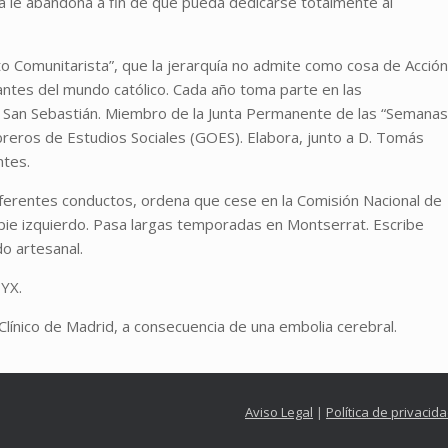
osa le abandona a fin de que pueda dedicarse totalmente al
to Comunitarista”, que la jerarquía no admite como cosa de Acción
vantes del mundo católico. Cada año toma parte en las
e San Sebastián. Miembro de la Junta Permanente de las “Semanas
Obreros de Estudios Sociales (GOES). Elabora, junto a D. Tomás
ntes.
iferentes conductos, ordena que cese en la Comisión Nacional de
 pie izquierdo. Pasa largas temporadas en Montserrat. Escribe
o artesanal.
ZYX.
Clínico de Madrid, a consecuencia de una embolia cerebral.
Aviso Legal
|
Política de privacid