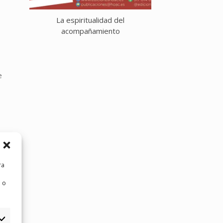
La espiritualidad del
La Eucaristía de 
acompañamiento
e
ra
 o