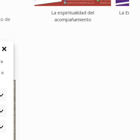
La espiritualidad del
La Eucaris
to de
acompañamiento
ra
 o
eferencias
rketing