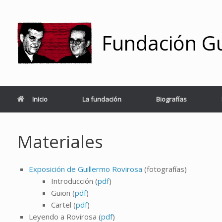
Saltar
al
contenido
Fundación Gu
Inicio
La fundación
Biografías
Materiales
Exposición de Guillermo Rovirosa
(fotografías)
Introducción (
pdf
)
Guion (
pdf
)
Cartel (
pdf
)
Leyendo a Rovirosa (
pdf
)