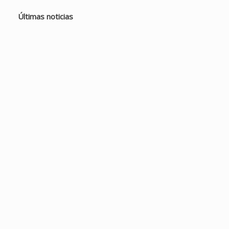
Últimas noticias
La espiritualidad del
acompañamiento