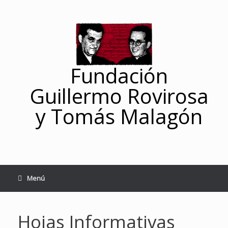
Saltar
al
contenido
Fundación
Guillermo Rovirosa
y Tomás Malagón
Menú
Hojas Informativas