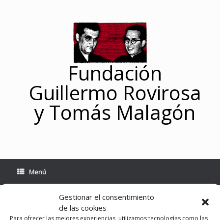
Saltar
al
contenido
Fundación
Guillermo Rovirosa
y Tomás Malagón
Menú
Gestionar el consentimiento
Novedad editorial
de las cookies
Para ofrecer las mejores experiencias, utilizamos tecnologías como las