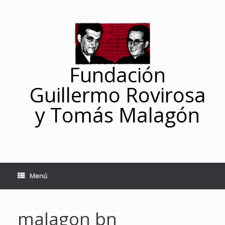
Saltar
al
contenido
Fundación
Guillermo Rovirosa
y Tomás Malagón
Menú
malagon bn