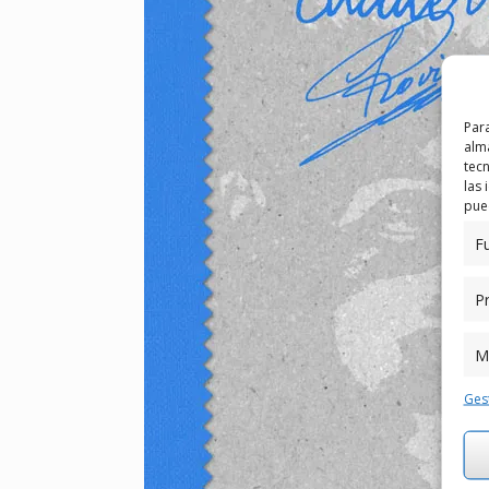
Para
alma
tec
las 
pued
F
Pr
M
Gest