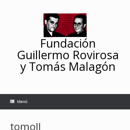
Saltar
al
contenido
Fundación
Guillermo Rovirosa
y Tomás Malagón
Menú
tomoII