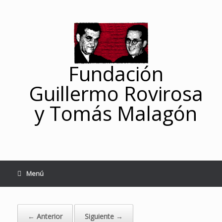
Saltar
al
contenido
Fundación
Guillermo Rovirosa
y Tomás Malagón
Menú
← Anterior
Siguiente →