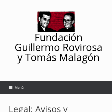
Saltar
al
contenido
Fundación
Guillermo Rovirosa
y Tomás Malagón
Menú
Legal: Avisos y