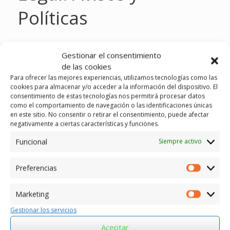
Políticas
En esta página puede encontrar la información legal
Gestionar el consentimiento
referente a uso de este sitio Web:
de las cookies
Para ofrecer las mejores experiencias, utilizamos tecnologías como las
cookies para almacenar y/o acceder a la información del dispositivo. El
consentimiento de estas tecnologías nos permitirá procesar datos
Aviso Legal
como el comportamiento de navegación o las identificaciones únicas
en este sitio. No consentir o retirar el consentimiento, puede afectar
negativamente a ciertas características y funciones.
Política de privacidad
Funcional
Siempre activo
Preferencias
Preferen
Política de cookies
Marketing
Marketin
Gestionar los servicios
Aceptar
Últimas noticias