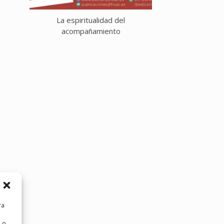
La espiritualidad del
La Eucaristía de 
acompañamiento
ra
 o