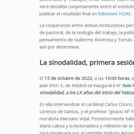
será decidida conjuntamente entre el Instituto
publicar el resultado final en
Ediciones HOAC
.
La cooperación entre ambas instituciones pers
de pastoral, de la teología del trabajo, la polít
pensamiento de Guillermo Rovirosa y Tomás Ma
aún por determinar.
La sinodalidad, primera sesi
El
15 de octubre de 2022
, a las
10:00 horas
, 
Juan XXIII 3, de Madrid se inaugurará el “
Aula 
sinodalidad, a los LX años del inicio del Vatica
En ella intervendrán el cardenal Carlos Osoro;
Lorenzo de Santos, y el profesor Ignacio Mª F
moralista Marciano Vidal. Posteriormente habr
María Laboa y la historiadora y militante de l
Será moderada por el también teólogo Antonio