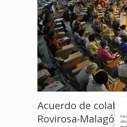
Acuerdo de colabor
Rovirosa-Malagón y 
Para
alma
tec