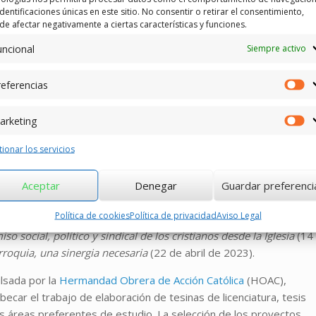
identificaciones únicas en este sitio. No consentir o retirar el consentimiento,
e afectar negativamente a ciertas características y funciones.
uncional
Siempre activo
gón
ha suscrito un convenio de colaboración con el
Instituto
 la formación e investigación teológica en cuestiones sociales.
eferencias
Pr
ula Rovirosa-Malagón” para fomentar el debate y la difusión de la
a Iglesia, a través de conferencias y mesas redondas.
arketing
Ma
dades con un perfil más académico, dirigidas fundamentalmente al
ionar los servicios
ISP), pero también otras más abiertas orientadas
Aceptar
Denegar
Guardar preferenci
creada se celebrará el próximo 15 de octubre de 2022, con ocasió
Política de cookies
Política de privacidad
Aviso Legal
ario del Concilio Vaticano II. Las otras jornadas abiertas estarán
social, político y sindical de los cristianos desde la Iglesia
(14
rroquia, una sinergia necesaria
(22 de abril de 2023).
lsada por la
Hermandad Obrera de Acción Católica
(HOAC),
ecar el trabajo de elaboración de tesinas de licenciatura, tesis
s áreas preferentes de estudio. La selección de los proyectos