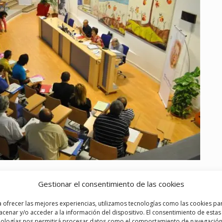
ación entre la Fundación
Gestionar el consentimiento de las cookies
el Instituto Superior de
 ofrecer las mejores experiencias, utilizamos tecnologías como las cookies pa
cenar y/o acceder a la información del dispositivo. El consentimiento de estas
nologías nos permitirá procesar datos como el comportamiento de navegación