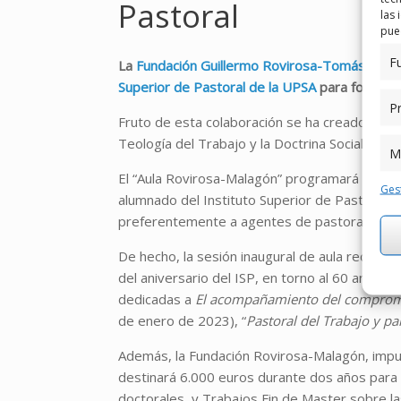
Pastoral
las 
pued
F
La
Fundación Guillermo Rovirosa-Tomás Mala
Superior de Pastoral de la UPSA
para fomentar
Pr
Fruto de esta colaboración se ha creado el “A
Teología del Trabajo y la Doctrina Social de l
M
El “Aula Rovirosa-Malagón” programará activi
Gest
alumnado del Instituto Superior de Pastoral (
preferentemente a agentes de pastoral.
De hecho, la sesión inaugural de aula recién 
del aniversario del ISP, en torno al 60 anivers
dedicadas a
El acompañamiento del compromiso 
de enero de 2023), “
Pastoral del Trabajo y pa
Además, la Fundación Rovirosa-Malagón, impu
destinará 6.000 euros durante dos años para b
doctorales, y Trabajos Fin de Master sobre la