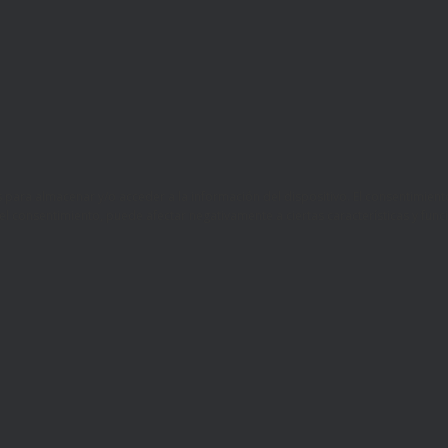
es para almacenar y/o acceder a la información del dispositivo. El consentimi
r el consentimiento, puede afectar negativamente a ciertas características y func