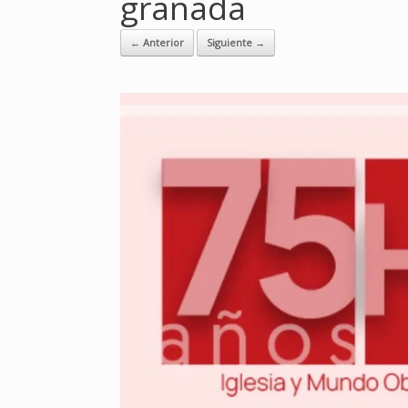
granada
← Anterior
Siguiente →