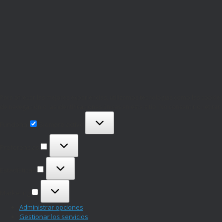
Para ofrecer las mejores experiencias, utilizamos tecnologías como las cooki
de navegación o las identificaciones únicas en este sitio. No consentir o retira
Funcional
Funcional
Siempre activo
Preferencias
Preferencias
Estadísticas
Estadísticas
Marketing
Marketing
Administrar opciones
Gestionar los servicios