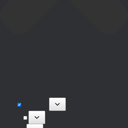
Para ofrecer las mejores experiencias, utilizamos tecnologías como las
cookies para almacenar y/o acceder a la información del dispositivo. El
consentimiento de estas tecnologías nos permitirá procesar datos como el
comportamiento de navegación o las identificaciones únicas en este sitio. No
consentir o retirar el consentimiento, puede afectar negativamente a ciertas
características y funciones.
Funcional
Funcional
Siempre activo
Preferencias
Preferencias
Estadísticas