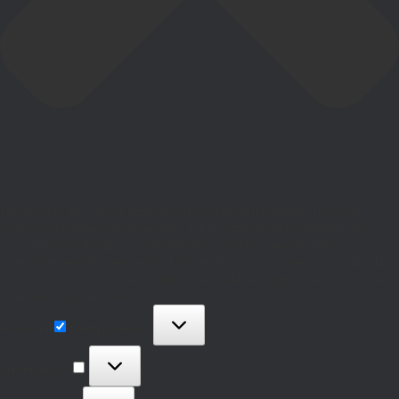
Para ofrecer las mejores experiencias, utilizamos tecnologías como las
cookies para almacenar y/o acceder a la información del dispositivo. El
consentimiento de estas tecnologías nos permitirá procesar datos como el
comportamiento de navegación o las identificaciones únicas en este sitio. No
consentir o retirar el consentimiento, puede afectar negativamente a ciertas
características y funciones.
Funcional
Funcional
Siempre activo
Preferencias
Preferencias
Estadísticas