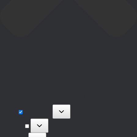
Para ofrecer las mejores experiencias, utilizamos tecnologías como las
cookies para almacenar y/o acceder a la información del dispositivo. El
consentimiento de estas tecnologías nos permitirá procesar datos como el
comportamiento de navegación o las identificaciones únicas en este sitio. No
consentir o retirar el consentimiento, puede afectar negativamente a ciertas
características y funciones.
Funcional
Funcional
Siempre activo
Preferencias
Preferencias
Estadísticas