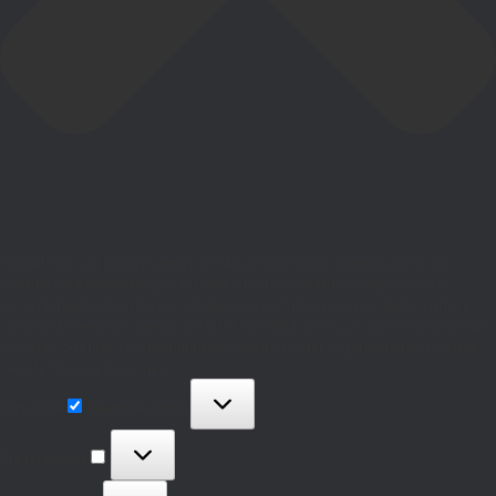
Para ofrecer las mejores experiencias, utilizamos tecnologías como las
cookies para almacenar y/o acceder a la información del dispositivo. El
consentimiento de estas tecnologías nos permitirá procesar datos como el
comportamiento de navegación o las identificaciones únicas en este sitio. No
consentir o retirar el consentimiento, puede afectar negativamente a ciertas
características y funciones.
Funcional
Funcional
Siempre activo
Preferencias
Preferencias
Estadísticas