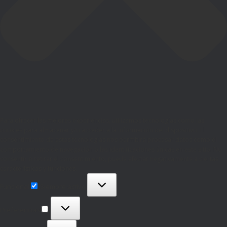
Para ofrecer las mejores experiencias, utilizamos tecnologías como las
cookies para almacenar y/o acceder a la información del dispositivo. El
consentimiento de estas tecnologías nos permitirá procesar datos como el
comportamiento de navegación o las identificaciones únicas en este sitio. No
consentir o retirar el consentimiento, puede afectar negativamente a ciertas
características y funciones.
Funcional
Funcional
Siempre activo
Preferencias
Preferencias
Estadísticas