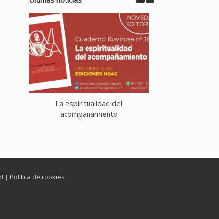
La espiritualidad del
La Eucaristía de 
acompañamiento
ad
|
Política de cookies