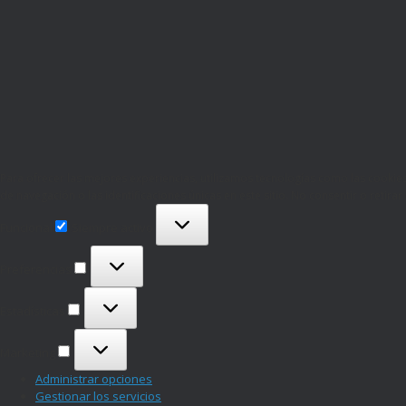
Para ofrecer las mejores experiencias, utilizamos tecnologías como las cooki
de navegación o las identificaciones únicas en este sitio. No consentir o retira
Funcional
Funcional
Siempre activo
Preferencias
Preferencias
Estadísticas
Estadísticas
Marketing
Marketing
Administrar opciones
Gestionar los servicios