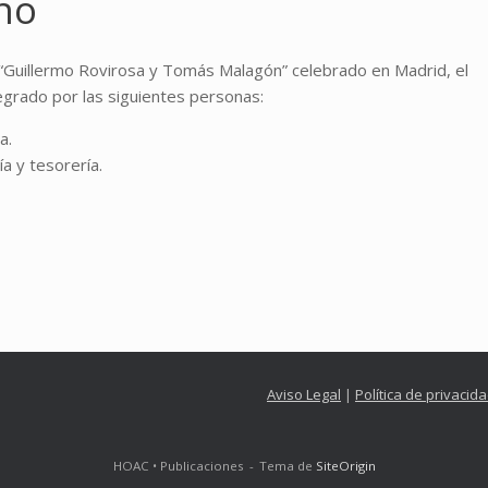
no
“Guillermo Rovirosa y Tomás Malagón” celebrado en Madrid, el
grado por las siguientes personas:
a.
a y tesorería.
Aviso Legal
|
Política de privacid
HOAC • Publicaciones
Tema de
SiteOrigin