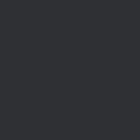
es para almacenar y/o acceder a la información del dispositivo. El consentimi
r el consentimiento, puede afectar negativamente a ciertas características y func