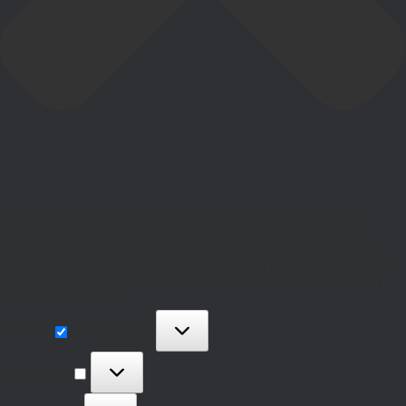
Para ofrecer las mejores experiencias, utilizamos tecnologías como las
cookies para almacenar y/o acceder a la información del dispositivo. El
consentimiento de estas tecnologías nos permitirá procesar datos como el
comportamiento de navegación o las identificaciones únicas en este sitio. No
consentir o retirar el consentimiento, puede afectar negativamente a ciertas
características y funciones.
Funcional
Funcional
Siempre activo
Preferencias
Preferencias
Estadísticas