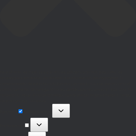
Para ofrecer las mejores experiencias, utilizamos tecnologías como las
cookies para almacenar y/o acceder a la información del dispositivo. El
consentimiento de estas tecnologías nos permitirá procesar datos como el
comportamiento de navegación o las identificaciones únicas en este sitio. No
consentir o retirar el consentimiento, puede afectar negativamente a ciertas
características y funciones.
Funcional
Funcional
Siempre activo
Preferencias
Preferencias
Estadísticas