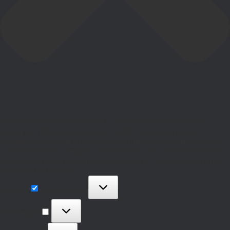
Para ofrecer las mejores experiencias, utilizamos tecnologías como las
cookies para almacenar y/o acceder a la información del dispositivo. El
consentimiento de estas tecnologías nos permitirá procesar datos como el
comportamiento de navegación o las identificaciones únicas en este sitio. No
consentir o retirar el consentimiento, puede afectar negativamente a ciertas
características y funciones.
Funcional
Funcional
Siempre activo
Preferencias
Preferencias
Estadísticas