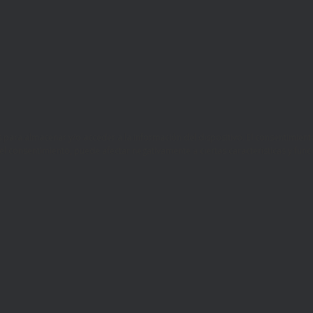
es para almacenar y/o acceder a la información del dispositivo. El consentimi
r el consentimiento, puede afectar negativamente a ciertas características y func