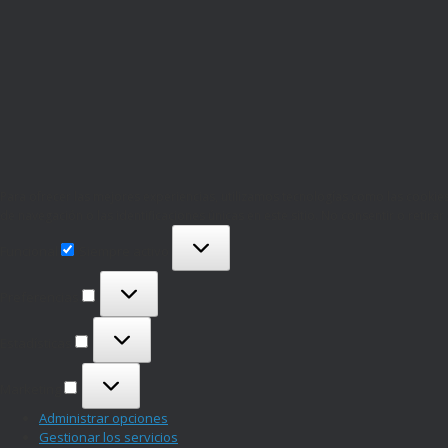
Para ofrecer las mejores experiencias, utilizamos tecnologías como las cooki
de navegación o las identificaciones únicas en este sitio. No consentir o retira
Funcional
Funcional
Siempre activo
Preferencias
Preferencias
Estadísticas
Estadísticas
Marketing
Marketing
Administrar opciones
Gestionar los servicios