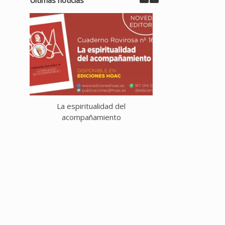
La espiritualidad del
La Eucaristía de 
acompañamiento