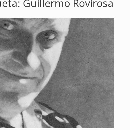
ueta:
Guillermo Rovirosa