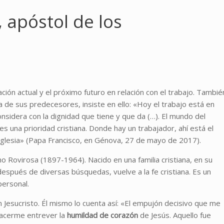
 apóstol de los
ión actual y el próximo futuro en relación con el trabajo. Tambié
ela de sus predecesores, insiste en ello: «Hoy el trabajo está en
nsidera con la dignidad que tiene y que da (…). El mundo del
es una prioridad cristiana. Donde hay un trabajador, ahí está el
 Iglesia» (Papa Francisco, en Génova, 27 de mayo de 2017).
o Rovirosa (1897-1964). Nacido en una familia cristiana, en su
 después de diversas búsquedas, vuelve a la fe cristiana. Es un
ersonal.
n Jesucristo. Él mismo lo cuenta así: «El empujón decisivo que me
 hacerme entrever la
humildad de corazón
de Jesús. Aquello fue